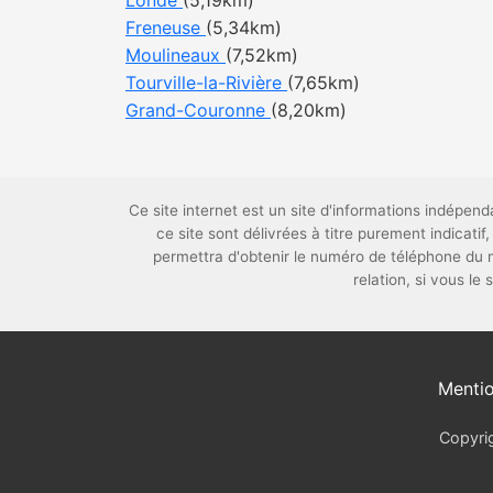
Londe
(5,19km)
Freneuse
(5,34km)
Moulineaux
(7,52km)
Tourville-la-Rivière
(7,65km)
Grand-Couronne
(8,20km)
Ce site internet est un site d'informations indépe
ce site sont délivrées à titre purement indica
permettra d'obtenir le numéro de téléphone du
relation, si vous le
Mentio
Copyrig