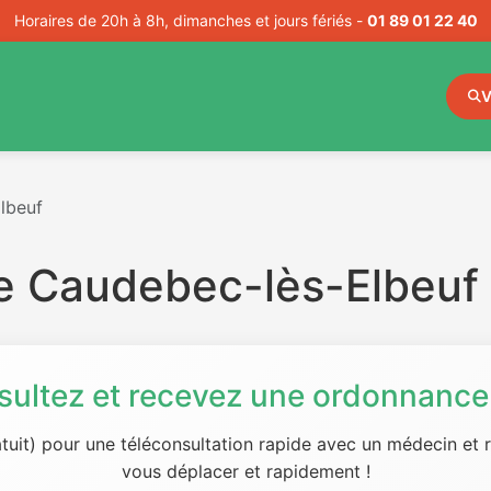
Horaires de 20h à 8h, dimanches et jours fériés -
01 89 01 22 40
V
lbeuf
e Caudebec-lès-Elbeuf
sultez et recevez une ordonnance 
tuit) pour une téléconsultation rapide avec un médecin et
vous déplacer et rapidement !