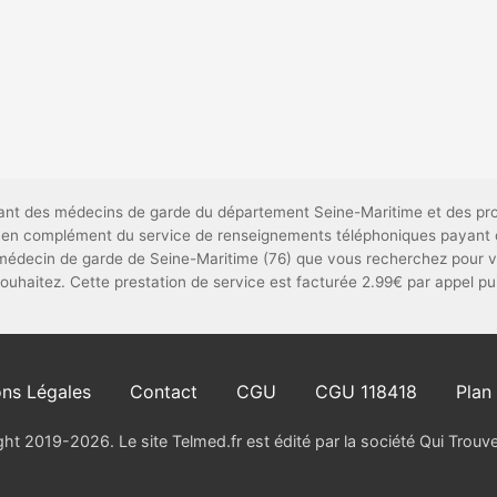
ndant des médecins de garde du département Seine-Maritime et des pr
tif, en complément du service de renseignements téléphoniques payant 
 médecin de garde de Seine-Maritime (76) que vous recherchez pour v
 souhaitez. Cette prestation de service est facturée 2.99€ par appel p
ns Légales
Contact
CGU
CGU 118418
Plan 
ht 2019-2026. Le site Telmed.fr est édité par la société Qui Trou