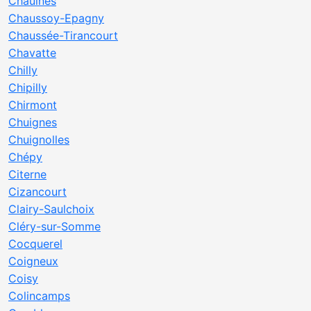
Chaulnes
Chaussoy-Epagny
Chaussée-Tirancourt
Chavatte
Chilly
Chipilly
Chirmont
Chuignes
Chuignolles
Chépy
Citerne
Cizancourt
Clairy-Saulchoix
Cléry-sur-Somme
Cocquerel
Coigneux
Coisy
Colincamps