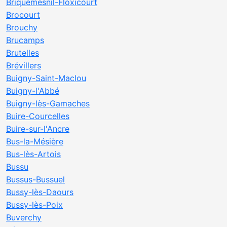
Briquemesnil-Floxicourt
Brocourt
Brouchy
Brucamps
Brutelles
Brévillers
Buigny-Saint-Maclou
Buigny-l'Abbé
Buigny-lès-Gamaches
Buire-Courcelles
Buire-sur-l'Ancre
Bus-la-Mésière
Bus-lès-Artois
Bussu
Bussus-Bussuel
Bussy-lès-Daours
Bussy-lès-Poix
Buverchy