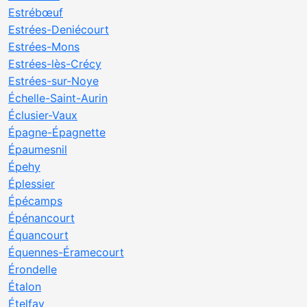
Estrébœuf
Estrées-Deniécourt
Estrées-Mons
Estrées-lès-Crécy
Estrées-sur-Noye
Échelle-Saint-Aurin
Éclusier-Vaux
Épagne-Épagnette
Épaumesnil
Épehy
Éplessier
Épécamps
Épénancourt
Équancourt
Équennes-Éramecourt
Érondelle
Étalon
Ételfay