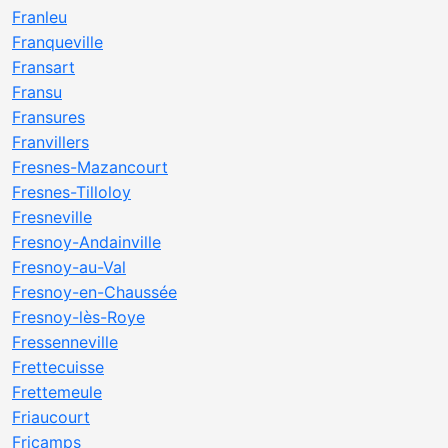
Franleu
Franqueville
Fransart
Fransu
Fransures
Franvillers
Fresnes-Mazancourt
Fresnes-Tilloloy
Fresneville
Fresnoy-Andainville
Fresnoy-au-Val
Fresnoy-en-Chaussée
Fresnoy-lès-Roye
Fressenneville
Frettecuisse
Frettemeule
Friaucourt
Fricamps