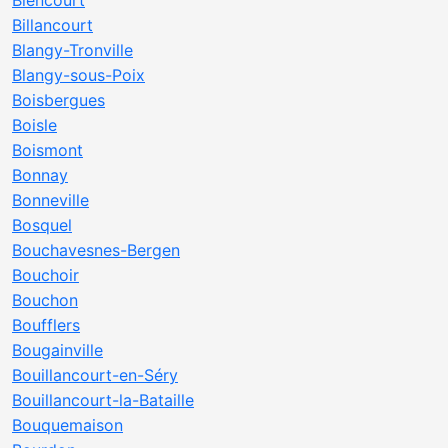
Biencourt
Billancourt
Blangy-Tronville
Blangy-sous-Poix
Boisbergues
Boisle
Boismont
Bonnay
Bonneville
Bosquel
Bouchavesnes-Bergen
Bouchoir
Bouchon
Boufflers
Bougainville
Bouillancourt-en-Séry
Bouillancourt-la-Bataille
Bouquemaison