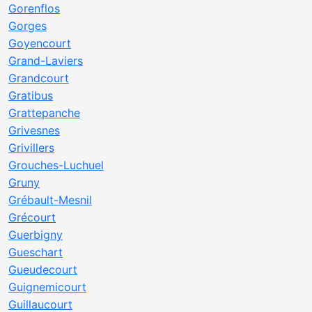
Gorenflos
Gorges
Goyencourt
Grand-Laviers
Grandcourt
Gratibus
Grattepanche
Grivesnes
Grivillers
Grouches-Luchuel
Gruny
Grébault-Mesnil
Grécourt
Guerbigny
Gueschart
Gueudecourt
Guignemicourt
Guillaucourt