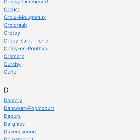
Cressy-Omencourt
Creuse
Croix-Moligneaux
Croixrault
Crotoy
Crouy-Saint-Pierre
Crécy-en-Ponthieu
Crémery
Curchy
Curlu
D
Damery
Dancourt-Popincourt
Daours
Dargnies
Davenescourt
Dernancourt