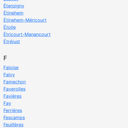
Éterpigny
Étinehem
Étinehem-Méricourt
Étoile
Étricourt-Manancourt
Étréjust
F
Faloise
Falvy
Famechon
Faverolles
Favières
Fay
Ferrières
Fescamps
Feuillères