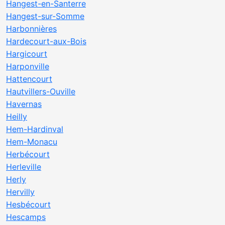
Hangest-en-Santerre
Hangest-sur-Somme
Harbonnières
Hardecourt-aux-Bois
Hargicourt
Harponville
Hattencourt
Hautvillers-Ouville
Havernas
Heilly
Hem-Hardinval
Hem-Monacu
Herbécourt
Herleville
Herly
Hervilly
Hesbécourt
Hescamps