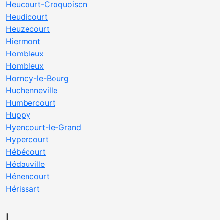
Heucourt-Croquoison
Heudicourt
Heuzecourt
Hiermont
Hombleux
Hombleux
Hornoy-le-Bourg
Huchenneville
Humbercourt
Huppy
Hyencourt-le-Grand
Hypercourt
Hébécourt
Hédauville
Hénencourt
Hérissart
I