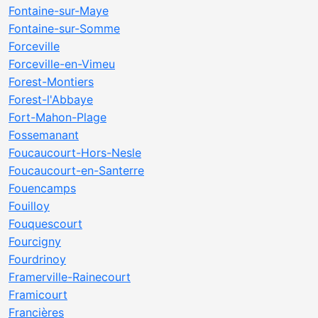
Fontaine-sur-Maye
Fontaine-sur-Somme
Forceville
Forceville-en-Vimeu
Forest-Montiers
Forest-l'Abbaye
Fort-Mahon-Plage
Fossemanant
Foucaucourt-Hors-Nesle
Foucaucourt-en-Santerre
Fouencamps
Fouilloy
Fouquescourt
Fourcigny
Fourdrinoy
Framerville-Rainecourt
Framicourt
Francières