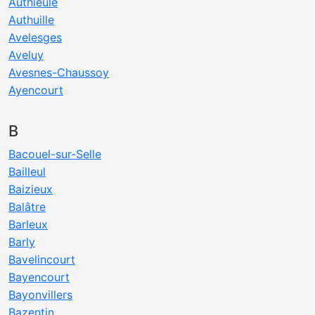
Authieule
Authuille
Avelesges
Aveluy
Avesnes-Chaussoy
Ayencourt
B
Bacouel-sur-Selle
Bailleul
Baizieux
Balâtre
Barleux
Barly
Bavelincourt
Bayencourt
Bayonvillers
Bazentin