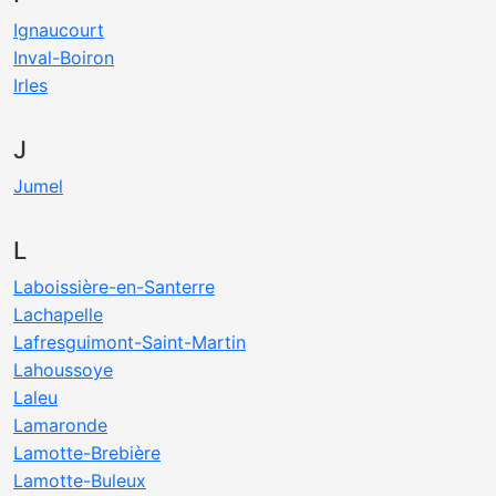
Ignaucourt
Inval-Boiron
Irles
J
Jumel
L
Laboissière-en-Santerre
Lachapelle
Lafresguimont-Saint-Martin
Lahoussoye
Laleu
Lamaronde
Lamotte-Brebière
Lamotte-Buleux