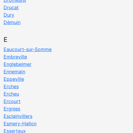
Dromesnil
Drucat
Dury
Démuin
E
Eaucourt-sur-Somme
Embreville
Englebelmer
Ennemain
Eppeville
Erches
Ercheu
Ercourt
Ergnies
Esclainvillers
Esmery-Hallon
Essertaux