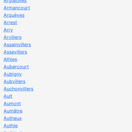
Argœuves
Armancourt
Arquèves
Arrest
Arry
Arvillers
Assainvillers
Assevillers
Athies
Aubercourt
Aubigny
Aubvillers
Auchonvillers
Ault
Aumont
Aumâtre
Autheux
Authie