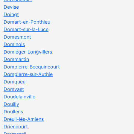
Devise
Doingt
Domart-en-Ponthieu
Domart-sur-la-Luce
Domesmont
Dominois
Domléger-Longvillers
Dommartin
Dompierre-Becquincourt
Dompierre-sur-Authie
Domqueur
Domvast
Doudelainville
Douilly
Doullens
Dreuil-lès-Amiens
Driencourt