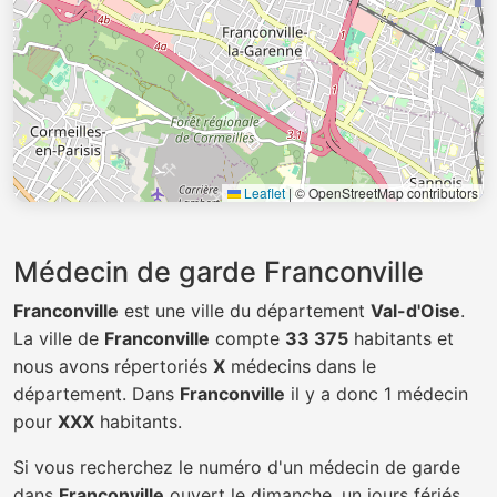
Leaflet
|
© OpenStreetMap contributors
Médecin de garde Franconville
Franconville
est une ville du département
Val-d'Oise
.
La ville de
Franconville
compte
33 375
habitants et
nous avons répertoriés
X
médecins dans le
département. Dans
Franconville
il y a donc 1 médecin
pour
XXX
habitants.
Si vous recherchez le numéro d'un médecin de garde
dans
Franconville
ouvert le dimanche, un jours fériés