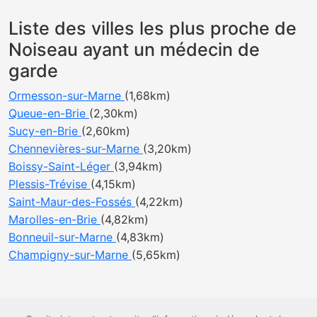
Liste des villes les plus proche de
Noiseau ayant un médecin de
garde
Ormesson-sur-Marne
(1,68km)
Queue-en-Brie
(2,30km)
Sucy-en-Brie
(2,60km)
Chennevières-sur-Marne
(3,20km)
Boissy-Saint-Léger
(3,94km)
Plessis-Trévise
(4,15km)
Saint-Maur-des-Fossés
(4,22km)
Marolles-en-Brie
(4,82km)
Bonneuil-sur-Marne
(4,83km)
Champigny-sur-Marne
(5,65km)