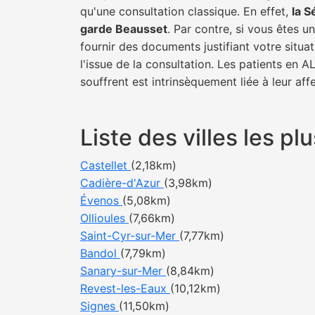
qu'une consultation classique. En effet,
la S
garde Beausset
. Par contre, si vous êtes 
fournir des documents justifiant votre situa
l'issue de la consultation. Les patients en 
souffrent est intrinsèquement liée à leur af
Liste des villes les 
Castellet
(2,18km)
Cadière-d'Azur
(3,98km)
Évenos
(5,08km)
Ollioules
(7,66km)
Saint-Cyr-sur-Mer
(7,77km)
Bandol
(7,79km)
Sanary-sur-Mer
(8,84km)
Revest-les-Eaux
(10,12km)
Signes
(11,50km)