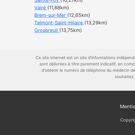
Sainte-Foy
(10,27km)
Vairé
(11,88km)
Brem-sur-Mer
(12,65km)
Talmont-Saint-Hilaire
(13,29km)
Grosbreuil
(13,75km)
Ce site internet est un site d'informations indépe
sont délivrées à titre purement indicatif, en co
d'obtenir le numéro de téléphone du médecin de
souhaitez.
Mentio
Copyrig