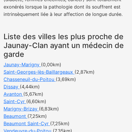
exonérés lorsque la pathologie dont ils souffrent est
intrinsèquement liée à leur affection de longue durée.
Liste des villes les plus proche de
Jaunay-Clan ayant un médecin de
garde
Jaunay-Marigny
(0,00km)
Saint-Georges-lès-Baillargeaux
(2,87km)
Chasseneuil-du-Poitou
(3,69km)
Dissay
(4,44km)
Avanton
(5,67km)
Saint-Cyr
(6,60km)
Marigny-Brizay
(6,83km)
Beaumont
(7,25km)
Beaumont Saint-Cyr
(7,25km)
Vendeuvre-du-Poitou
(7,35km)