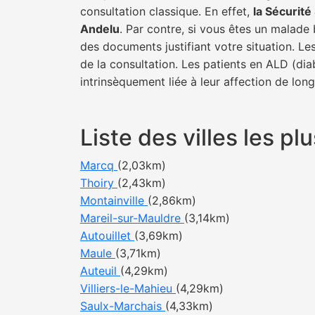
consultation classique. En effet,
la Sécurit
Andelu
. Par contre, si vous êtes un malade 
des documents justifiant votre situation. Le
de la consultation. Les patients en ALD (di
intrinsèquement liée à leur affection de lon
Liste des villes les 
Marcq
(2,03km)
Thoiry
(2,43km)
Montainville
(2,86km)
Mareil-sur-Mauldre
(3,14km)
Autouillet
(3,69km)
Maule
(3,71km)
Auteuil
(4,29km)
Villiers-le-Mahieu
(4,29km)
Saulx-Marchais
(4,33km)