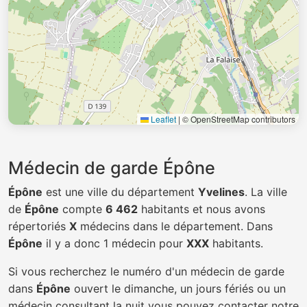
Leaflet
|
© OpenStreetMap contributors
Médecin de garde Épône
Épône
est une ville du département
Yvelines
. La ville
de
Épône
compte
6 462
habitants et nous avons
répertoriés
X
médecins dans le département. Dans
Épône
il y a donc 1 médecin pour
XXX
habitants.
Si vous recherchez le numéro d'un médecin de garde
dans
Épône
ouvert le dimanche, un jours fériés ou un
médecin consultant la nuit vous pouvez contacter notre