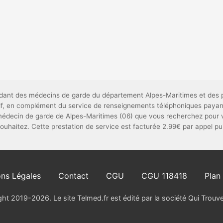
pendant des médecins de garde du département Alpes-Maritimes et des 
catif, en complément du service de renseignements téléphoniques payan
médecin de garde de Alpes-Maritimes (06) que vous recherchez pour 
 souhaitez. Cette prestation de service est facturée 2.99€ par appel p
ns Légales
Contact
CGU
CGU 118418
Plan 
ht 2019-2026. Le site Telmed.fr est édité par la société Qui Trou