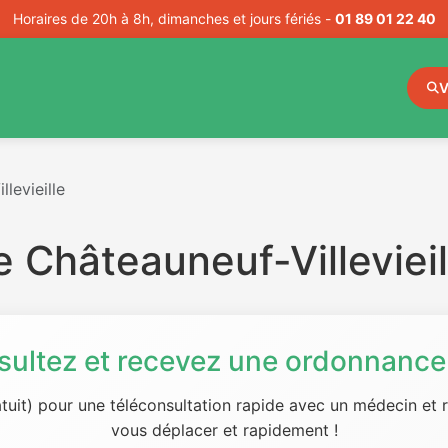
Horaires de 20h à 8h, dimanches et jours fériés -
01 89 01 22 40
V
levieille
 Châteauneuf-Villevieil
sultez et recevez une ordonnance 
tuit) pour une téléconsultation rapide avec un médecin et
vous déplacer et rapidement !