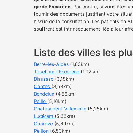
garde Escarène
. Par contre, si vous êtes 
fournir des documents justifiant votre situa
l'issue de la consultation. Les patients en 
souffrent est intrinsèquement liée à leur af
Liste des villes les 
Berre-les-Alpes
(1,83km)
Touët-de-l'Escarène
(1,92km)
Blausasc
(3,15km)
Contes
(3,58km)
Bendejun
(4,58km)
Peille
(5,16km)
Châteauneuf-Villevieille
(5,25km)
Lucéram
(5,66km)
Coaraze
(5,69km)
Peillon
(6,53km)