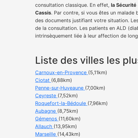
consultation classique. En effet,
la Sécurit
Cassis
. Par contre, si vous êtes un malade 
des documents justifiant votre situation. Le
de la consultation. Les patients en ALD (di
intrinsèquement liée à leur affection de lon
Liste des villes les 
Carnoux-en-Provence
(5,11km)
Ciotat
(6,88km)
Penne-sur-Huveaune
(7,00km)
Ceyreste
(7,52km)
Roquefort-la-Bédoule
(7,96km)
Aubagne
(8,75km)
Gémenos
(11,60km)
Allauch
(13,95km)
Marseille
(14,43km)