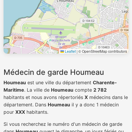
Leaflet
|
© OpenStreetMap contributors
Médecin de garde Houmeau
Houmeau
est une ville du département
Charente-
Maritime
. La ville de
Houmeau
compte
2 782
habitants et nous avons répertoriés
X
médecins dans le
département. Dans
Houmeau
il y a donc 1 médecin
pour
XXX
habitants.
Si vous recherchez le numéro d'un médecin de garde
dans
Houmeau
ouvert le dimanche, un jours fériés ou