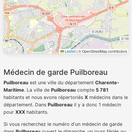
Leaflet
|
© OpenStreetMap contributors
Médecin de garde Puilboreau
Puilboreau
est une ville du département
Charente-
Maritime
. La ville de
Puilboreau
compte
5 781
habitants et nous avons répertoriés
X
médecins dans le
département. Dans
Puilboreau
il y a donc 1 médecin
pour
XXX
habitants.
Si vous recherchez le numéro d'un médecin de garde
dans
Puilboreau
ouvert le dimanche, un jours fériés ou