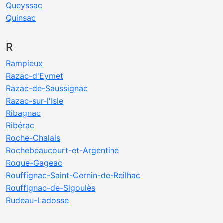
Queyssac
Quinsac
R
Rampieux
Razac-d'Eymet
Razac-de-Saussignac
Razac-sur-l'Isle
Ribagnac
Ribérac
Roche-Chalais
Rochebeaucourt-et-Argentine
Roque-Gageac
Rouffignac-Saint-Cernin-de-Reilhac
Rouffignac-de-Sigoulès
Rudeau-Ladosse