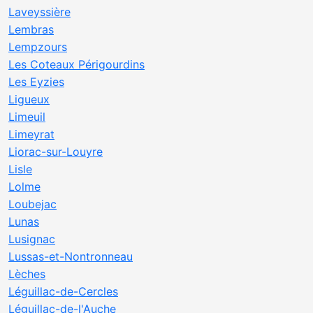
Laveyssière
Lembras
Lempzours
Les Coteaux Périgourdins
Les Eyzies
Ligueux
Limeuil
Limeyrat
Liorac-sur-Louyre
Lisle
Lolme
Loubejac
Lunas
Lusignac
Lussas-et-Nontronneau
Lèches
Léguillac-de-Cercles
Léguillac-de-l'Auche