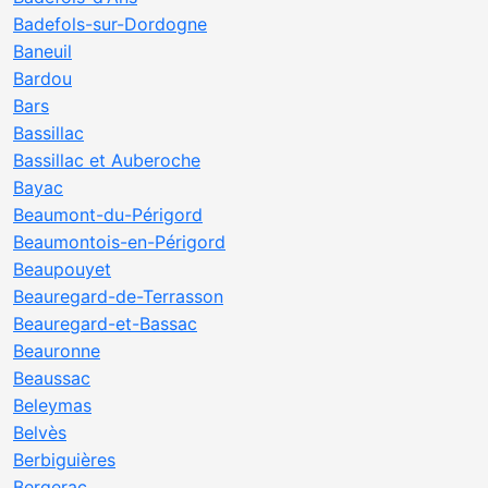
Badefols-sur-Dordogne
Baneuil
Bardou
Bars
Bassillac
Bassillac et Auberoche
Bayac
Beaumont-du-Périgord
Beaumontois-en-Périgord
Beaupouyet
Beauregard-de-Terrasson
Beauregard-et-Bassac
Beauronne
Beaussac
Beleymas
Belvès
Berbiguières
Bergerac