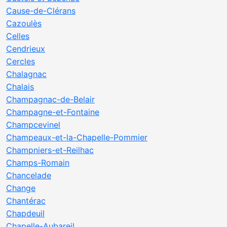
Cause-de-Clérans
Cazoulès
Celles
Cendrieux
Cercles
Chalagnac
Chalais
Champagnac-de-Belair
Champagne-et-Fontaine
Champcevinel
Champeaux-et-la-Chapelle-Pommier
Champniers-et-Reilhac
Champs-Romain
Chancelade
Change
Chantérac
Chapdeuil
Chapelle-Aubareil