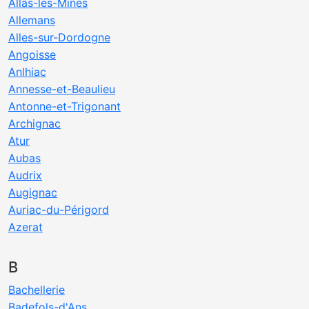
Allas-les-Mines
Allemans
Alles-sur-Dordogne
Angoisse
Anlhiac
Annesse-et-Beaulieu
Antonne-et-Trigonant
Archignac
Atur
Aubas
Audrix
Augignac
Auriac-du-Périgord
Azerat
B
Bachellerie
Badefols-d'Ans