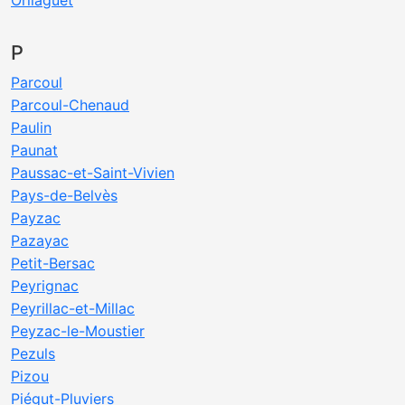
Orliaguet
P
Parcoul
Parcoul-Chenaud
Paulin
Paunat
Paussac-et-Saint-Vivien
Pays-de-Belvès
Payzac
Pazayac
Petit-Bersac
Peyrignac
Peyrillac-et-Millac
Peyzac-le-Moustier
Pezuls
Pizou
Piégut-Pluviers