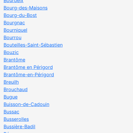
Bourdeix
Bourg-des-Maisons
Bourg-du-Bost
Bourgnac
Bourniquel
Bourrou
Bouteilles-Saint-Sébastien
Bouzic
Brantôme
Brantôme en Périgord
Brantôme-en-Périgord
Breuilh
Brouchaud
Bugue
Buisson-de-Cadouin
Bussac
Busserolles
Bussière-Badil