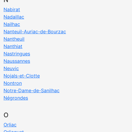
Nabirat
Nadaillac
Nailhac
Nanteuil-Auriac-de-Bourzac
Nantheuil
Nanthiat
Nastringues
Naussannes
Neuvic
Nojals-et-Clotte
Nontron
Notre-Dame-de-Sanilhac
Négrondes
O
Orliac