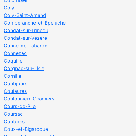
Colombier
Coly
Coly-Saint-Amand
Comberanche-et-Épeluche
Condat-sur-Trincou
Condat-sur-Vézère
Conne-de-Labarde
Connezac
Coquille
Corgnac-sur-l'Isle
Cornille
Coubjours
Coulaures
Coulounieix-Chamiers
Cours-de-Pile
Coursac
Coutures
Coux-et-Bigaroque