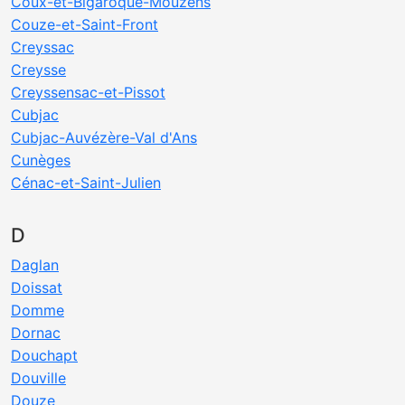
Coux-et-Bigaroque-Mouzens
Couze-et-Saint-Front
Creyssac
Creysse
Creyssensac-et-Pissot
Cubjac
Cubjac-Auvézère-Val d'Ans
Cunèges
Cénac-et-Saint-Julien
D
Daglan
Doissat
Domme
Dornac
Douchapt
Douville
Douze