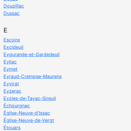
Douzillac
Dussac
E
Escoire
Excideuil
Eygurande-et-Gardedeuil
Eyliac
Eymet
Eyraud-Crempse-Maurens
Eyvirat
Eyzerac
Eyzies-de-Tayac-Sireuil
Échourgnac
Église-Neuve-d'Issac
Église-Neuve-de-Vergt
Étouars