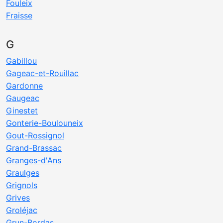
Fouleix
Fraisse
G
Gabillou
Gageac-et-Rouillac
Gardonne
Gaugeac
Ginestet
Gonterie-Boulouneix
Gout-Rossignol
Grand-Brassac
Granges-d'Ans
Graulges
Grignols
Grives
Groléjac
Grun-Bordas