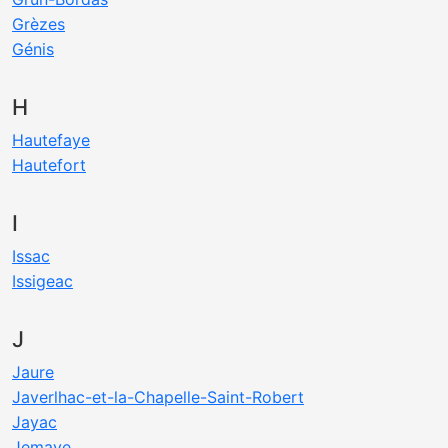
Grèzes
Génis
H
Hautefaye
Hautefort
I
Issac
Issigeac
J
Jaure
Javerlhac-et-la-Chapelle-Saint-Robert
Jayac
Jemaye