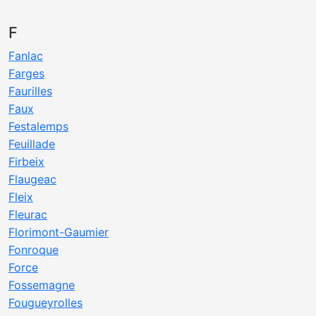
F
Fanlac
Farges
Faurilles
Faux
Festalemps
Feuillade
Firbeix
Flaugeac
Fleix
Fleurac
Florimont-Gaumier
Fonroque
Force
Fossemagne
Fougueyrolles