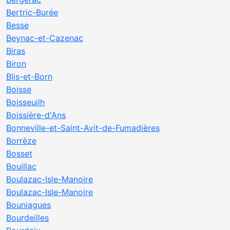
Bertric-Burée
Besse
Beynac-et-Cazenac
Biras
Biron
Blis-et-Born
Boisse
Boisseuilh
Boissière-d'Ans
Bonneville-et-Saint-Avit-de-Fumadières
Borrèze
Bosset
Bouillac
Boulazac-Isle-Manoire
Boulazac-Isle-Manoire
Bouniagues
Bourdeilles