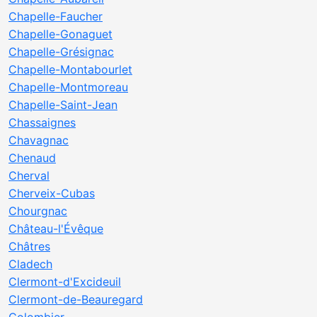
Chapelle-Faucher
Chapelle-Gonaguet
Chapelle-Grésignac
Chapelle-Montabourlet
Chapelle-Montmoreau
Chapelle-Saint-Jean
Chassaignes
Chavagnac
Chenaud
Cherval
Cherveix-Cubas
Chourgnac
Château-l'Évêque
Châtres
Cladech
Clermont-d'Excideuil
Clermont-de-Beauregard