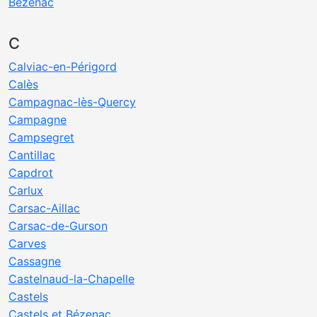
Bézenac
C
Calviac-en-Périgord
Calès
Campagnac-lès-Quercy
Campagne
Campsegret
Cantillac
Capdrot
Carlux
Carsac-Aillac
Carsac-de-Gurson
Carves
Cassagne
Castelnaud-la-Chapelle
Castels
Castels et Bézenac