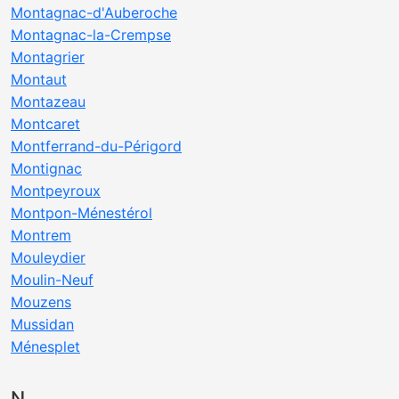
Montagnac-d'Auberoche
Montagnac-la-Crempse
Montagrier
Montaut
Montazeau
Montcaret
Montferrand-du-Périgord
Montignac
Montpeyroux
Montpon-Ménestérol
Montrem
Mouleydier
Moulin-Neuf
Mouzens
Mussidan
Ménesplet
N