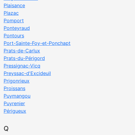
Plaisance
Plazac
Pomport
Ponteyraud
Pontours
Port-Sainte-Foy-et-Ponchapt
Prats-de-Carlux
Prats-du-Périgord
Pressignac-Vicq
Preyssac-d'Excideuil
Prigonrieux
Proissans
Puymangou
Puyrenier
Périgueux
Q