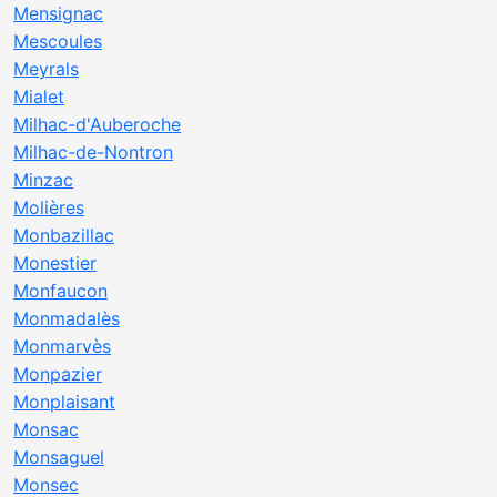
Mensignac
Mescoules
Meyrals
Mialet
Milhac-d'Auberoche
Milhac-de-Nontron
Minzac
Molières
Monbazillac
Monestier
Monfaucon
Monmadalès
Monmarvès
Monpazier
Monplaisant
Monsac
Monsaguel
Monsec