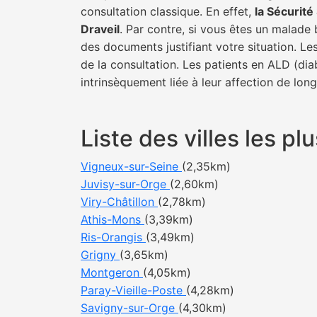
consultation classique. En effet,
la Sécurit
Draveil
. Par contre, si vous êtes un malade 
des documents justifiant votre situation. Le
de la consultation. Les patients en ALD (di
intrinsèquement liée à leur affection de lon
Liste des villes les p
Vigneux-sur-Seine
(2,35km)
Juvisy-sur-Orge
(2,60km)
Viry-Châtillon
(2,78km)
Athis-Mons
(3,39km)
Ris-Orangis
(3,49km)
Grigny
(3,65km)
Montgeron
(4,05km)
Paray-Vieille-Poste
(4,28km)
Savigny-sur-Orge
(4,30km)