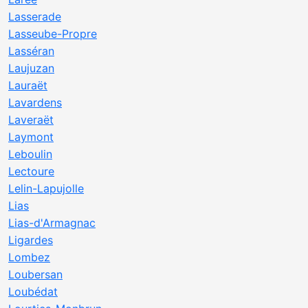
Lasserade
Lasseube-Propre
Lasséran
Laujuzan
Lauraët
Lavardens
Laveraët
Laymont
Leboulin
Lectoure
Lelin-Lapujolle
Lias
Lias-d'Armagnac
Ligardes
Lombez
Loubersan
Loubédat