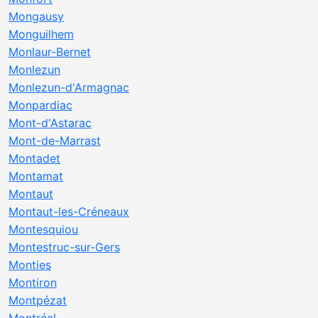
Mongausy
Monguilhem
Monlaur-Bernet
Monlezun
Monlezun-d'Armagnac
Monpardiac
Mont-d'Astarac
Mont-de-Marrast
Montadet
Montamat
Montaut
Montaut-les-Créneaux
Montesquiou
Montestruc-sur-Gers
Monties
Montiron
Montpézat