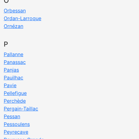
O
Orbessan
Ordan-Larroque
Ornézan
P
Pallanne
Panassac
Panjas
Pauilhac
Pavie
Pellefigue
Perchède
Pergain-Taillac
Pessan
Pessoulens
Peyrecave