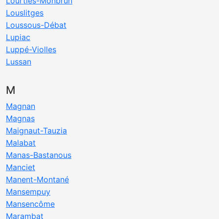
Lourties-Monbrun
Louslitges
Loussous-Débat
Lupiac
Luppé-Violles
Lussan
M
Magnan
Magnas
Maignaut-Tauzia
Malabat
Manas-Bastanous
Manciet
Manent-Montané
Mansempuy
Mansencôme
Marambat