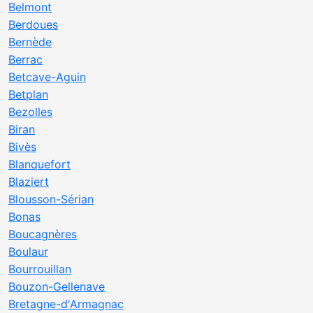
Belmont
Berdoues
Bernède
Berrac
Betcave-Aguin
Betplan
Bezolles
Biran
Bivès
Blanquefort
Blaziert
Blousson-Sérian
Bonas
Boucagnères
Boulaur
Bourrouillan
Bouzon-Gellenave
Bretagne-d'Armagnac