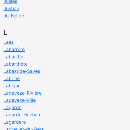
Juilles
Justian
Jû-Belloc
L
Laas
Labarrère
Labarthe
Labarthète
Labastide-Savès
Labrihe
Labéjan
Ladevèze-Rivière
Ladevèze-Ville
Lagarde
Lagarde-Hachan
Lagardère
Lagraulet-du-Gers