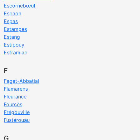
Escornebœuf
Espaon
Espas
Estampes
Estang
Estipouy
Estramiac
F
Faget-Abbatial
Flamarens
Fleurance
Fourcès
Frégouville
Fustérouau
G