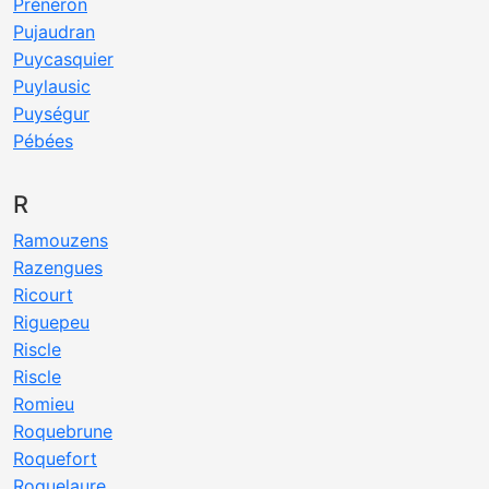
Préneron
Pujaudran
Puycasquier
Puylausic
Puységur
Pébées
R
Ramouzens
Razengues
Ricourt
Riguepeu
Riscle
Riscle
Romieu
Roquebrune
Roquefort
Roquelaure