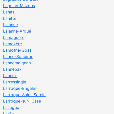
Laguian-Mazous
Lahas
Lahitte
Lalanne
Lalanne-Arqué
Lamaguère
Lamazère
Lamothe-Goas
Lanne-Soubiran
Lannemaignan
Lannepax
Lannux
Larressingle
Larroque-Engalin
Larroque-Saint-Sernin
Larroque-sur-l'Osse
Lartigue
Larée