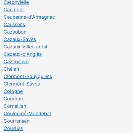
Catonvielle
Caumont
Caupenne-d'Armagnac
Caussens
Cazaubon
Cazaux-Savès
Cazaux-Villecomtal
Cazaux-d'Anglès
Cazeneuve
Chélan
Clermont-Pouyguillès
Clermont-Savès
Cologne
Condom
Corneillan
Couloumé-Mondebat
Courrensan
Courties