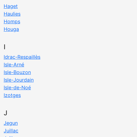
Haget
Haulies
Homps
Houga
I
Idrac-Respaillès
Isle-Arné
Isle-Bouzon
Isle-Jourdain
Isle-de-Noé
Izotges
J
Jegun
Juillac