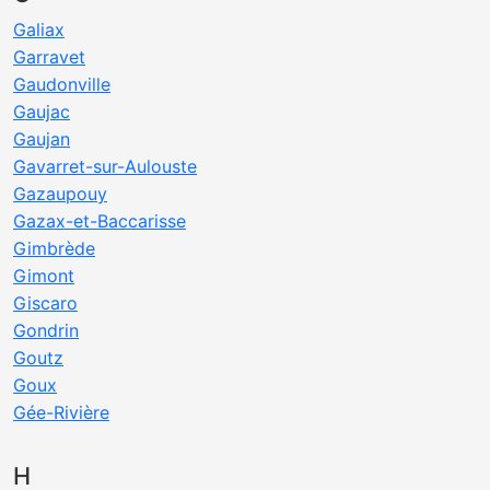
Galiax
Garravet
Gaudonville
Gaujac
Gaujan
Gavarret-sur-Aulouste
Gazaupouy
Gazax-et-Baccarisse
Gimbrède
Gimont
Giscaro
Gondrin
Goutz
Goux
Gée-Rivière
H