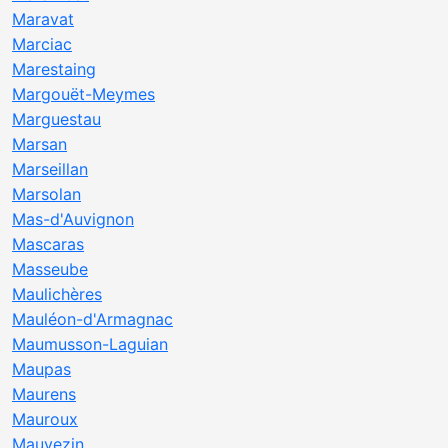
Maravat
Marciac
Marestaing
Margouët-Meymes
Marguestau
Marsan
Marseillan
Marsolan
Mas-d'Auvignon
Mascaras
Masseube
Maulichères
Mauléon-d'Armagnac
Maumusson-Laguian
Maupas
Maurens
Mauroux
Mauvezin