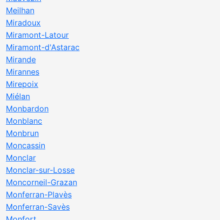
Meilhan
Miradoux
Miramont-Latour
Miramont-d'Astarac
Mirande
Mirannes
Mirepoix
Miélan
Monbardon
Monblanc
Monbrun
Moncassin
Monclar
Monclar-sur-Losse
Moncorneil-Grazan
Monferran-Plavès
Monferran-Savès
Monfort