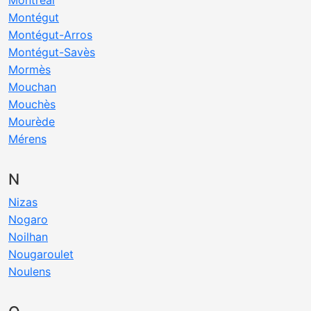
Montréal
Montégut
Montégut-Arros
Montégut-Savès
Mormès
Mouchan
Mouchès
Mourède
Mérens
N
Nizas
Nogaro
Noilhan
Nougaroulet
Noulens