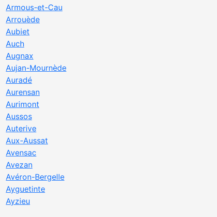
Armous-et-Cau
Arrouède
Aubiet
Auch
Augnax
Aujan-Mournède
Auradé
Aurensan
Aurimont
Aussos
Auterive
Aux-Aussat
Avensac
Avezan
Avéron-Bergelle
Ayguetinte
Ayzieu