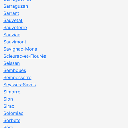
Sarraguzan
Sarrant
Sauvetat
Sauveterre
Sauviac
Sauvimont
Savignac-Mona
Scieurac-et-Flourès
Seissan
Sembouès
Sempesserre
Seysses-Savès
Simorre
Sion
Sirac
Solomiac
Sorbets
Sère