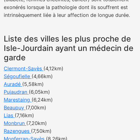
exonérés lorsque la pathologie dont ils souffrent est
intrinsèquement liée à leur affection de longue durée.
Liste des villes les plus proche de
Isle-Jourdain ayant un médecin de
garde
Clermont-Savès
(4,12km)
Ségoufielle
(4,66km)
Auradé
(5,58km)
Pujaudran
(6,05km)
Marestaing
(6,24km)
Beaupuy
(7,00km)
Lias
(7,16km)
Monbrun
(7,20km)
Razengues
(7,50km)
Monferran-Savès
(8,26km)