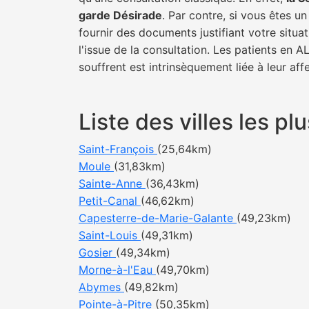
garde Désirade
. Par contre, si vous êtes u
fournir des documents justifiant votre situa
l'issue de la consultation. Les patients en 
souffrent est intrinsèquement liée à leur af
Liste des villes les 
Saint-François
(25,64km)
Moule
(31,83km)
Sainte-Anne
(36,43km)
Petit-Canal
(46,62km)
Capesterre-de-Marie-Galante
(49,23km)
Saint-Louis
(49,31km)
Gosier
(49,34km)
Morne-à-l'Eau
(49,70km)
Abymes
(49,82km)
Pointe-à-Pitre
(50,35km)