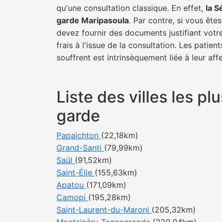
qu'une consultation classique. En effet,
la S
garde Maripasoula
. Par contre, si vous ête
devez fournir des documents justifiant votr
frais à l'issue de la consultation. Les pati
souffrent est intrinsèquement liée à leur af
Liste des villes les 
garde
Papaichton
(22,18km)
Grand-Santi
(79,99km)
Saül
(91,52km)
Saint-Élie
(155,63km)
Apatou
(171,09km)
Camopi
(195,28km)
Saint-Laurent-du-Maroni
(205,32km)