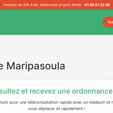
Horaires de 20h à 8h, dimanches et jours fériés -
01 89 01 22 40
V
e Maripasoula
sultez et recevez une ordonnance 
tuit) pour une téléconsultation rapide avec un médecin et
vous déplacer et rapidement !