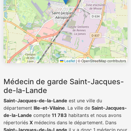
Leaflet
|
© OpenStreetMap contributors
Médecin de garde Saint-Jacques-
de-la-Lande
Saint-Jacques-de-la-Lande
est une ville du
département
Ille-et-Vilaine
. La ville de
Saint-Jacques-
de-la-Lande
compte
11 783
habitants et nous avons
répertoriés
X
médecins dans le département. Dans
Saint-Jacques-de-la-Lande
il y a donc 1 médecin pour