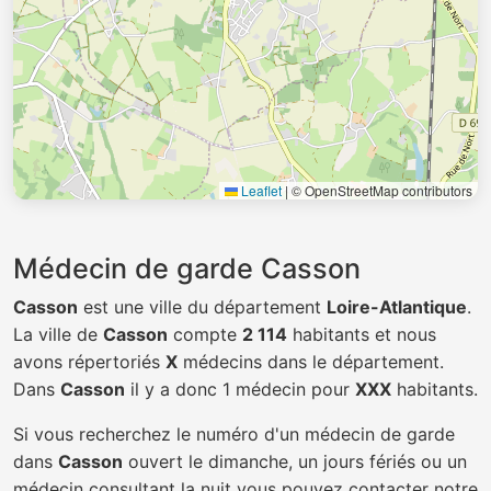
Leaflet
|
© OpenStreetMap contributors
Médecin de garde Casson
Casson
est une ville du département
Loire-Atlantique
.
La ville de
Casson
compte
2 114
habitants et nous
avons répertoriés
X
médecins dans le département.
Dans
Casson
il y a donc 1 médecin pour
XXX
habitants.
Si vous recherchez le numéro d'un médecin de garde
dans
Casson
ouvert le dimanche, un jours fériés ou un
médecin consultant la nuit vous pouvez contacter notre