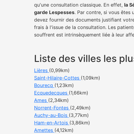
qu'une consultation classique. En effet,
la S
garde Lespesses
. Par contre, si vous êtes
devez fournir des documents justifiant votr
frais à l'issue de la consultation. Les pati
souffrent est intrinsèquement liée à leur af
Liste des villes les 
Lières
(0,99km)
Saint-Hilaire-Cottes
(1,09km)
Bourecq
(1,23km)
Ecquedecques
(1,66km)
Ames
(2,34km)
Norrent-Fontes
(2,49km)
Auchy-au-Bois
(3,77km)
Ham-en-Artois
(3,86km)
Amettes
(4,12km)