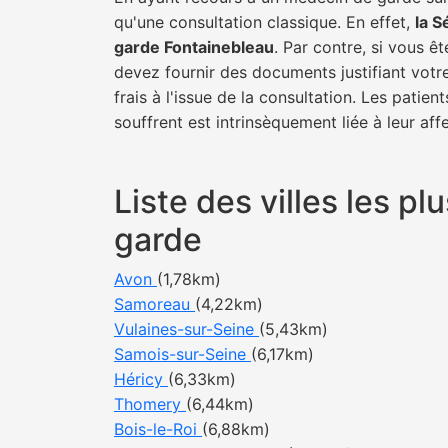
qu'une consultation classique. En effet,
la S
garde Fontainebleau
. Par contre, si vous ê
devez fournir des documents justifiant votr
frais à l'issue de la consultation. Les pati
souffrent est intrinsèquement liée à leur af
Liste des villes les 
garde
Avon
(1,78km)
Samoreau
(4,22km)
Vulaines-sur-Seine
(5,43km)
Samois-sur-Seine
(6,17km)
Héricy
(6,33km)
Thomery
(6,44km)
Bois-le-Roi
(6,88km)