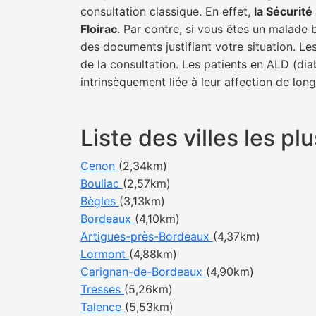
consultation classique. En effet,
la Sécurit
Floirac
. Par contre, si vous êtes un malade 
des documents justifiant votre situation. Le
de la consultation. Les patients en ALD (di
intrinsèquement liée à leur affection de lon
Liste des villes les p
Cenon
(2,34km)
Bouliac
(2,57km)
Bègles
(3,13km)
Bordeaux
(4,10km)
Artigues-près-Bordeaux
(4,37km)
Lormont
(4,88km)
Carignan-de-Bordeaux
(4,90km)
Tresses
(5,26km)
Talence
(5,53km)